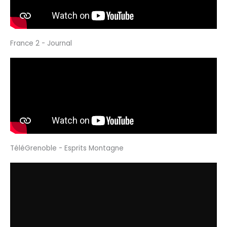
France 2 - Journal
TéléGrenoble - Esprits Montagne ​