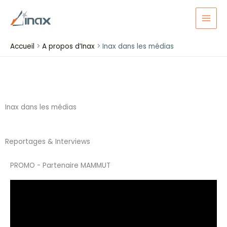
Aller
au
contenu
Accueil
A propos d’Inax
Inax dans les médias
Inax dans les médias
Reportages & Interviews
PROMO - Partenaire MAMMUT